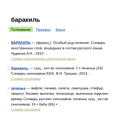
баракиль
Толкование
Перевод
Книги
БАРАКИЛЬ
— (франц.). Особый род печения. Словарь
1
иностранных слов, вошедших в состав русского языка.
Чудинов А.Н., 1910 …
Словарь иностранных слов русского языка
баракиль
— сущ., кол во синонимов: 1 • печенье (24)
2
Словарь синонимов ASIS. В.Н. Тришин. 2013 …
Словарь синонимов
печенье
— вафля, печево, галета, пампушка, птифур,
3
хворост, бисквит, выпечка, печеньице, выпечные изделия,
крекер Словарь русских синонимов. печенье сущ., кол во
синонимов: 24 • баба (65) • …
Словарь синонимов